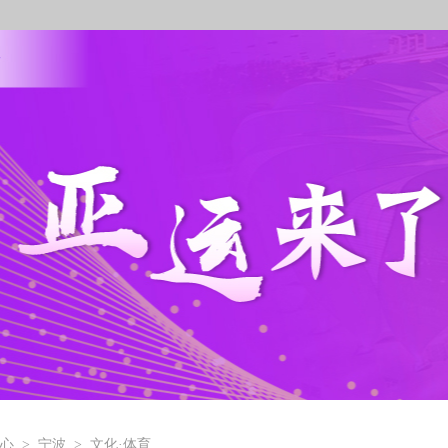
心
>
宁波
>
文化·体育