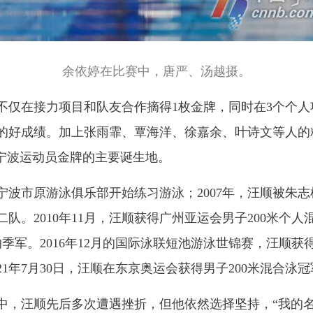
余依婷在比赛中，唐严、汤越摄。
在接力项目和队友合作摘得1枚金牌，同时在3个个人项目
1银的好成绩。加上张雨霏、覃海洋、徐嘉余、叶诗文等人
止宁波运动员金牌的主要诞生地。
在宁波市原游泳俱乐部开始练习游泳；2007年，汪顺被朱
。2010年11月，汪顺获得广州亚运会男子200米个人混
季军。2016年12月的国际泳联短池游泳世锦赛，汪顺获
1年7月30日，汪顺在东京奥运会获得男子200米混合泳冠
，汪顺先后多次遭遇挫折，但他依然选择坚持，“我的