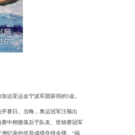
雅加达亚运会宁波军团获得的5金。
的开赛日。当晚，奥运冠军汪顺出
预赛中稍微落后于队友、世锦赛冠军
亚洲纪录的优异成绩夺得金牌。“福