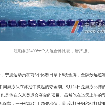
汪顺参加400米个人混合泳比赛，唐严摄。
，宁波运动员在前6个比赛日拿下8枚金牌，金牌数远超
游泳队在泳池中掀起的夺金潮。9月24日是游泳比赛
项，也是他在东京奥运会夺金的项目。虽然他在当天上午的
保留，一开始就处于领先地位，最后以1分54秒62打破