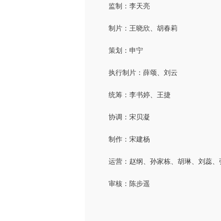
监制：李天亮
制片：王晓欣、胡春莉
策划：申宁
执行制片：薛颂、刘云
统筹：李书婷、王捷
协调：宋贝凝
制作：宋建杨
运营：赵纲、孙家栋、胡琳、刘蕊、
审核：陈步遥