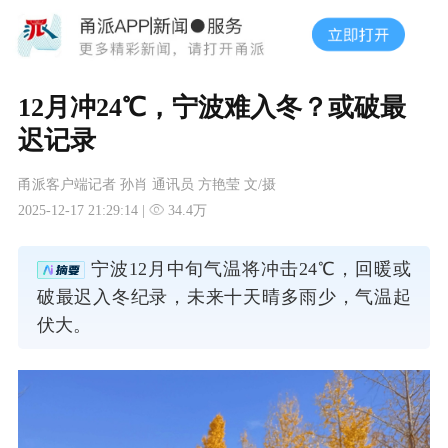
12月冲24℃，宁波难入冬？或破最
迟记录
甬派客户端记者 孙肖 通讯员 方艳莹 文/摄
2025-12-17 21:29:14 |
34.4万
宁波12月中旬气温将冲击24℃，回暖或
破最迟入冬纪录，未来十天晴多雨少，气温起
伏大。