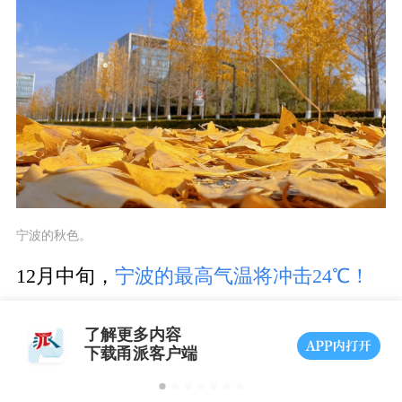
宁波的秋色。
12月中旬，
宁波的最高气温将冲击24℃！
今天（17日）记者从宁波市气象服务中心
了解更多内容
获悉，回暖已势不可挡，
今年宁波或打破
下载甬派客户端
历史最迟入冬纪录。