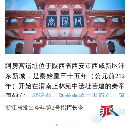
阿房宫遗址位于陕西省西安市西咸新区沣
东新城，是秦始皇三十五年（公元前212
年）开始在渭南上林苑中选址营建的秦帝
国朝宫。
据记载，随着秦的二世而亡，阿
房宫营建被迫终止，即文献所载“阿房宫未
浙江省发出今年第2号指挥长令
成”
。