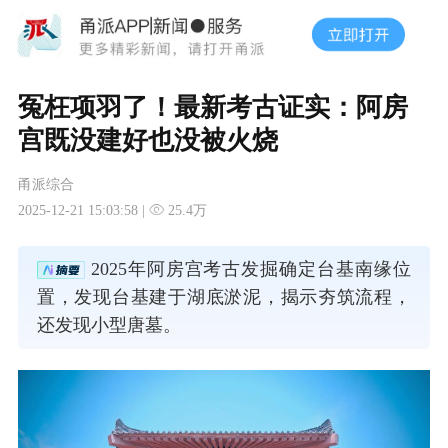
冤枉项羽了！最新考古证实：阿房
宫既没建好也没被火烧
甬派综合
2025-12-21 15:03:58 |
25.4万
2025年阿房宫考古发掘确定台基南缘位
置，发现台基建于湖底淤泥，揭示夯筑流程，
还发现小型唐墓。