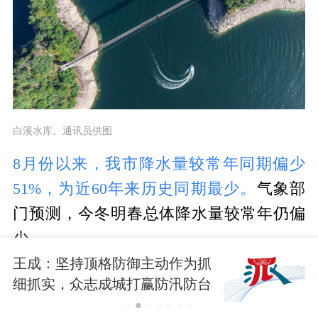
白溪水库。通讯员供图
8月份以来，我市降水量较常年同期偏少
51%，为近60年来历史同期最少。
气象部
门预测，今冬明春总体降水量较常年仍偏
少。
王成：坚持顶格防御主动作为抓
持续干燥少雨导致水库蓄水量下降。
细抓实，众志成城打赢防汛防台
记者今天从市水库管理中心获悉，截至今
大仗硬仗