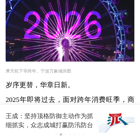
摩天轮下等跨年。宁波万象城供图
岁序更替，华章日新。
2025年即将过去，面对跨年消费旺季，商
场不仅“使出浑身解数”，发掘消费新业态
王成：坚持顶格防御主动作为抓
新模式新场景，还纷纷延长跨年夜营业时
细抓实，众志成城打赢防汛防台
间，满足市民和游客跨年需求。
大仗硬仗