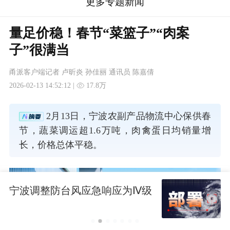
更多专题新闻
量足价稳！春节“菜篮子”“肉案
子”很满当
甬派客户端记者 卢昕炎 孙佳丽 通讯员 陈嘉倩
2026-02-13 14:52:12 |
17.8万
2月13日，宁波农副产品物流中心保供春
节，蔬菜调运超1.6万吨，肉禽蛋日均销量增
长，价格总体平稳。
宁波调整防台风应急响应为Ⅳ级