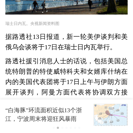
瑞士日内瓦。央视新闻资料图
据路透社13日报道，新一轮美伊谈判和美
俄乌会谈将于17日在瑞士日内瓦举行。
路透社援引消息人士的话说，包括美国总
统特朗普的特使威特科夫和女婿库什纳在
内的美国代表团将于17日上午与伊朗方面
展开谈判，阿曼方面代表将协调双方接
触。当天下午，美国代表团将与俄罗斯和
“白海豚”环流面积近似13个浙
乌克兰的代表举行三方会谈。
江，宁波周末将迎狂风暴雨
俄总统新闻秘书佩斯科夫13日早些时候表