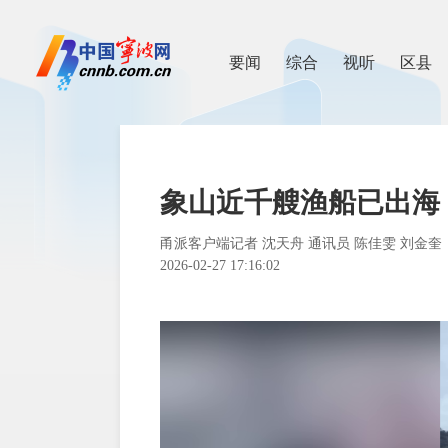
要闻
综合
视听
区县
象山近千艘渔船已出海
甬派客户端记者 沈天舟 通讯员 陈佳雯 刘金奎
2026-02-27 17:16:02