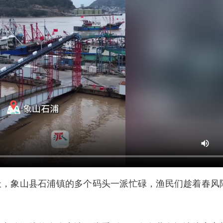
天，象山县石浦镇的多个码头一派忙碌，渔民们趁着春风