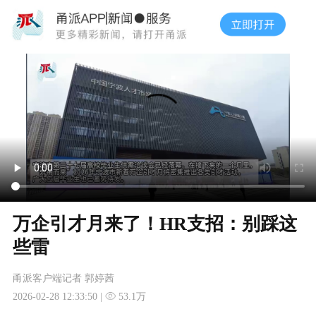
万企引才月来了！HR支招：别踩这
些雷
甬派客户端记者 郭婷茜
2026-02-28 12:33:50 |
53.1万