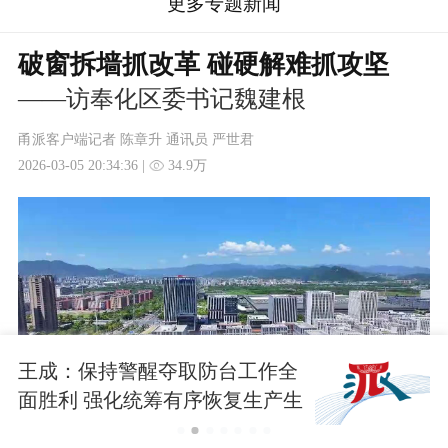
更多专题新闻
破窗拆墙抓改革 碰硬解难抓攻坚
——访奉化区委书记魏建根
甬派客户端记者 陈章升 通讯员 严世君
2026-03-05 20:34:36 |
34.9万
王成：保持警醒夺取防台工作全
面胜利 强化统筹有序恢复生产生
活秩序