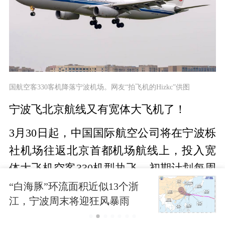
国航空客330客机降落宁波机场。网友“拍飞机的Hizkc”供图
宁波飞北京航线又有宽体大飞机了！
3月30日起，中国国际航空公司将在宁波栎
社机场往返北京首都机场航线上，投入宽
体大飞机空客330机型执飞，初期计划每周
一、二、五往返各1班。具体航班时刻如
“白海豚”环流面积近似13个浙
江，宁波周末将迎狂风暴雨
下：