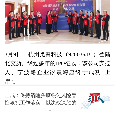
3月9日，杭州觅睿科技（920036.BJ）登陆
北交所。经过多年的IPO征战，该公司实控
人、宁波籍企业家袁海忠终于成功“上
岸”。
上市首日，
觅睿科技以48.80元/股开盘（发
王成：保持清醒头脑强化风险管
行价21.52元/股，发行后市盈率14.99
控狠抓工作落实，以决战决胜的
战斗姿态打赢防汛防台硬仗
倍）。开盘后半小时，该股涨幅104%，最