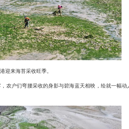
港迎来海苔采收旺季。
露，农户们弯腰采收的身影与碧海蓝天相映，绘就一幅动