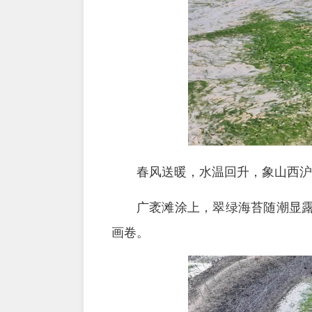
春风送暖，水温回升，象山西沪
广袤滩涂上，翠绿海苔随潮显
画卷。