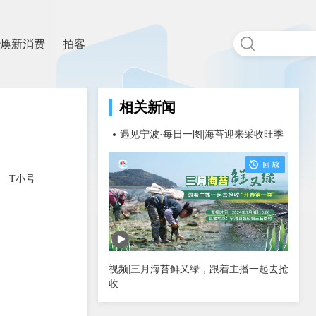
焕新消费
拍客
相关新闻
遇见宁波·每日一图|海苔迎来采收旺季
T小号
视频|三月海苔鲜又绿，跟着主播一起去抢
收