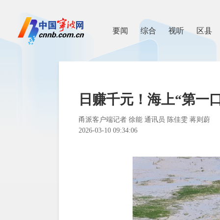
要闻
综合
视听
区县
日赚千元！海上“第一
甬派客户端记者 徐能 通讯员 陈佳雯 蒋则蔚
2026-03-10 09:34:06