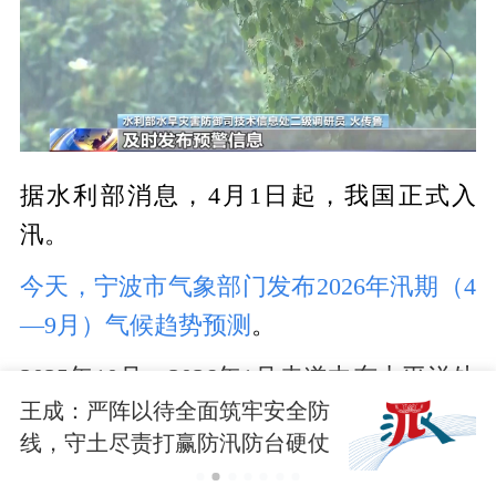
据水利部消息，4月1日起，我国正式入
汛。
今天，宁波市气象部门发布2026年汛期（4
—9月）气候趋势预测
。
2025年10月～2026年1月赤道中东太平洋处
王成：严阵以待全面筑牢安全防
于拉尼娜状态，受其影响，宁波呈现明显
线，守土尽责打赢防汛防台硬仗
的暖干型气候。