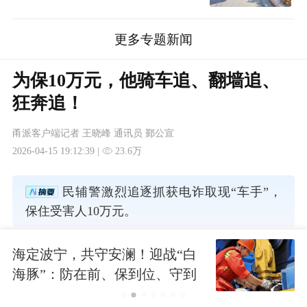
更多专题新闻
为保10万元，他骑车追、翻墙追、
狂奔追！
甬派客户端记者 王晓峰 通讯员 鄞公宣
2026-04-15 19:12:39 |
23.6万
民辅警激烈追逐抓获电诈取现“车手”，
保住受害人10万元。
海定波宁，共守安澜！迎战“白
海豚”：防在前、保到位、守到
底