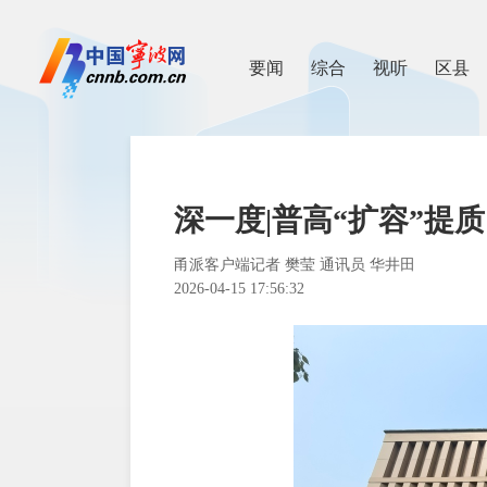
要闻
综合
视听
区县
深一度|普高“扩容”提
甬派客户端记者 樊莹 通讯员 华井田
2026-04-15 17:56:32