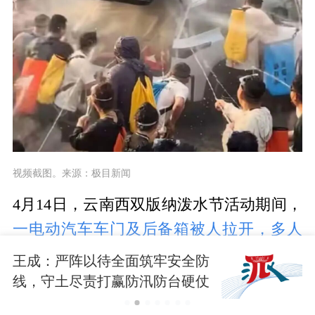
视频截图。来源：极目新闻
4月14日，云南西双版纳泼水节活动期间，
一电动汽车车门及后备箱被人拉开，多人
向内喷水
，此事引发争议。
王成：严阵以待全面筑牢安全防
线，守土尽责打赢防汛防台硬仗
4月16日，车主家人孙女士告诉记者，当天
下午，她一家4人在西双版纳景洪市驾车外