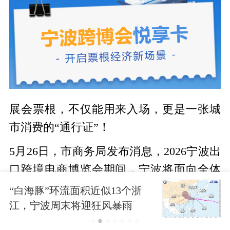
展会票根，不仅能用来入场，更是一张城
市消费的“通行证”！
5月26日，市商务局发布消息，2026宁波出
口跨境电商博览会期间，宁波将面向全体
参展商及到场观众，推出“宁波跨博会悦享
“白海豚”环流面积近似13个浙
卡”。
江，宁波周末将迎狂风暴雨
凭跨博会票根，包括电子入场凭证、参展