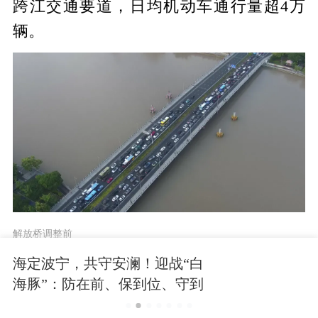
跨江交通要道，日均机动车通行量超4万
辆。
解放桥调整前
海定波宁，共守安澜！迎战“白
存在问题
海豚”：防在前、保到位、守到
解放桥与槐树路交叉口南口渠化段较短
底