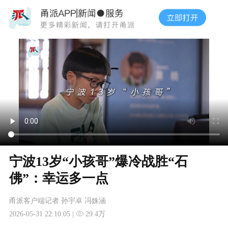
宁波13岁“小孩哥”爆冷战胜“石
佛”：幸运多一点
甬派客户端记者 孙宇卓 冯姝涵
2026-05-31 22:10:05 |
29.4万