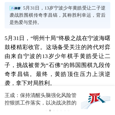
5月31日，13岁宁波少年黄皓受让二子逆
袭战胜围棋传奇李昌镐，其称胜利幸运，背后
是热爱与坚持。
5月31日，“明州十局”终极之战在宁波海曙
鼓楼精彩收官。这场备受关注的跨代对弈
由来自宁波的13岁少年棋手黄皓受让二
子，挑战被誉为“石佛”的韩国围棋九段传
奇李昌镐。最终，黄皓顶住压力上演逆
袭，拿下对局胜利。
作为宁波本土优秀青少年围棋人才，年仅
王成：保持清醒头脑强化风险管
控狠抓工作落实，以决战决胜的
13岁的黄皓已是业余7段棋手，此前在多项
战斗姿态打赢防汛防台硬仗
全国少儿围棋赛事中斩获冠军，是极具潜