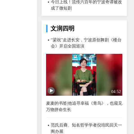
今日上线！流传六百年的宁波奇谭被改
成了微短剧
文润四明
“梁祝”走进长安，宁波原创舞剧《楼台
会》开启全国巡演
04:52
麦麦的书签|他追寻幸福《青鸟》，也窥见
万物拼命生长
范氏后裔、知名哲学学者倪培民回天一
阁办展