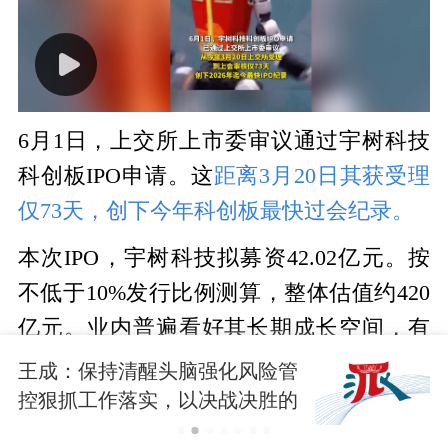
6月1日，上交所上市委审议通过宇树科技
科创板IPO申请。这
距离3月20日其获受理
仅73天，创下今年科创板最快过会纪录。
本次IPO，宇树科技拟募资42.02亿元。按
不低于10%发行比例测算，整体估值约420
亿元。业内普遍看好其长期成长空间，有
望迈向千亿市值。
王成：保持清醒头脑强化风险管
控狠抓工作落实，以决战决胜的
宇树科技本次募集资金主要
投向智能机器
战斗姿态打赢防汛防台硬仗
人模型研发（约20亿元）、机器人本体研