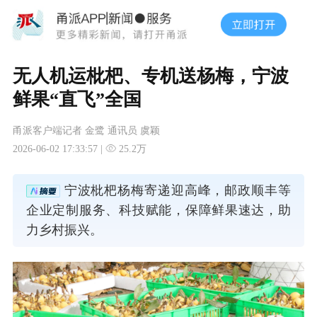
无人机运枇杷、专机送杨梅，宁波
鲜果“直飞”全国
甬派客户端记者 金鹭 通讯员 虞颖
2026-06-02 17:33:57 |
25.2万
宁波枇杷杨梅寄递迎高峰，邮政顺丰等
企业定制服务、科技赋能，保障鲜果速达，助
力乡村振兴。