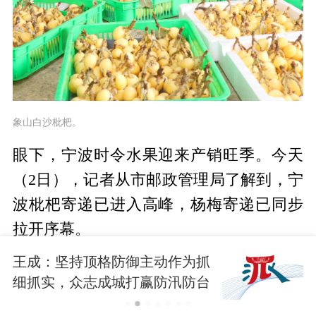
象山白沙枇杷。
眼下，宁波时令水果迎来产销旺季。今天
（2日），记者从市邮政管理局了解到，宁
波枇杷寄递已进入高峰，杨梅寄递已同步
拉开序幕。
王成：坚持顶格防御主动作为抓
截至目前，
宁波已向全国寄出30余万单枇
细抓实，众志成城打赢防汛防台
杷，杨梅日均寄递量约1万单
。
大仗硬仗