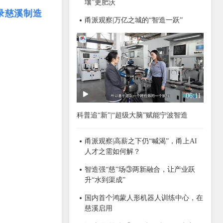
壤”更肥沃
录慈溪制造
甬派观察|万亿之城的“智造一跃”
06:11
科普追“新”|“超级大脑”赋能宁波智造
甬派观察|高薪之下仍“喊渴”，甬上AI
人才之需如何解？
智造强“慈”场③两新融合，让产业跃
升“水到渠成”
国内首个鸿蒙人形机器人训练中心，在
慈溪启用