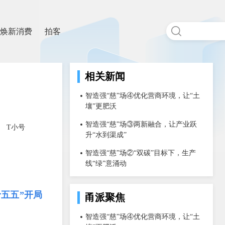
焕新消费
拍客
相关新闻
智造强“慈”场④优化营商环境，让“土
壤”更肥沃
智造强“慈”场③两新融合，让产业跃
T小号
升“水到渠成”
智造强“慈”场②“双碳”目标下，生产
线“绿”意涌动
五五”开局
甬派聚焦
智造强“慈”场④优化营商环境，让“土