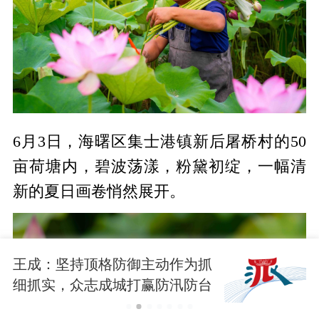
6月3日，海曙区集士港镇新后屠桥村的50
亩荷塘内，碧波荡漾，粉黛初绽，一幅清
新的夏日画卷悄然展开。
王成：坚持顶格防御主动作为抓
细抓实，众志成城打赢防汛防台
大仗硬仗