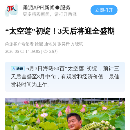
“太空莲”初绽！3天后将迎全盛期
甬派客户端记者 徐能 通讯员 张昊桦 方晓斌
2026-06-03 14:39:05 |
6.6万
6月3日海曙50亩“太空莲”初绽，预计三
天后全盛至8月中旬，有观赏和经济价值，最佳
赏花时间为上午。