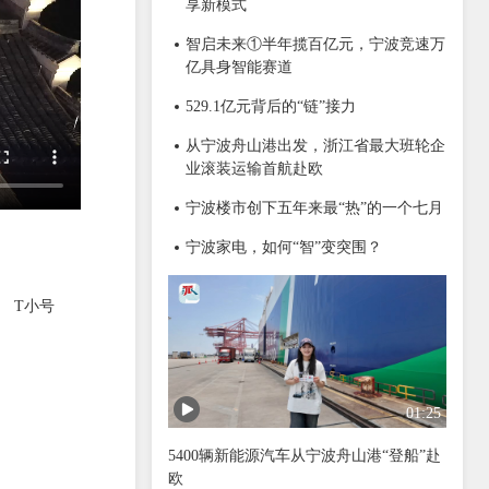
享新模式
智启未来①半年揽百亿元，宁波竞速万
亿具身智能赛道
529.1亿元背后的“链”接力
从宁波舟山港出发，浙江省最大班轮企
业滚装运输首航赴欧
宁波楼市创下五年来最“热”的一个七月
宁波家电，如何“智”变突围？
T小号
01:25
5400辆新能源汽车从宁波舟山港“登船”赴
欧