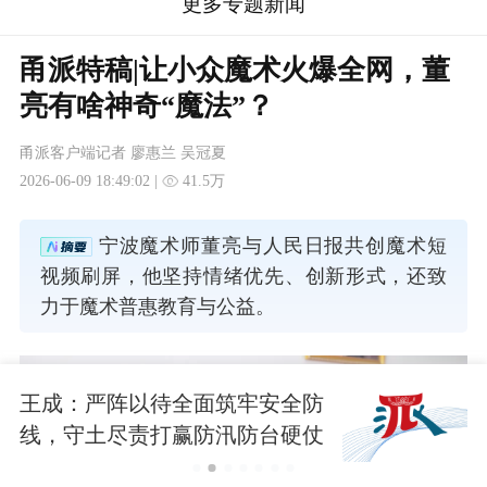
更多专题新闻
甬派特稿|让小众魔术火爆全网，董
亮有啥神奇“魔法”？
甬派客户端记者 廖惠兰 吴冠夏
2026-06-09 18:49:02 |
41.5万
宁波魔术师董亮与人民日报共创魔术短
视频刷屏，他坚持情绪优先、创新形式，还致
力于魔术普惠教育与公益。
王成：严阵以待全面筑牢安全防
线，守土尽责打赢防汛防台硬仗