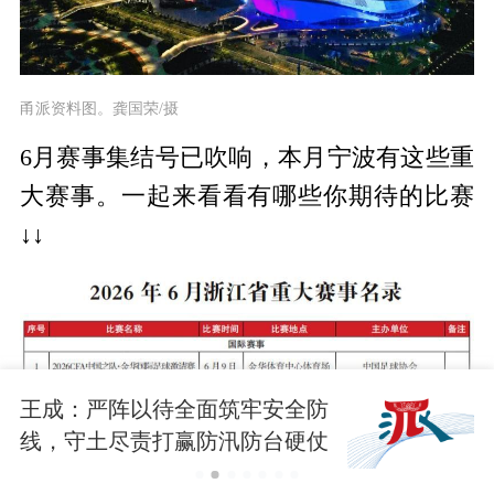
甬派资料图。龚国荣/摄
6月赛事集结号已吹响，本月宁波有这些重
大赛事。一起来看看有哪些你期待的比赛
↓↓
王成：严阵以待全面筑牢安全防
线，守土尽责打赢防汛防台硬仗