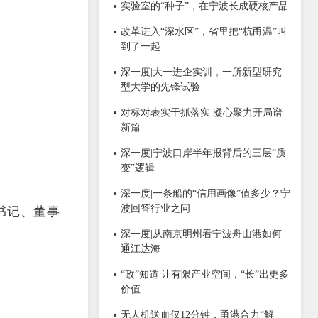
实验室的“种子”，在宁波长成硬核产品
改革进入“深水区”，省里把“杭甬温”叫
到了一起
深一度|大一进企实训，一所新型研究
型大学的先锋试验
对标对表实干抓落实 凝心聚力开局谱
新篇
深一度|宁波口岸半年报背后的三层“质
变”逻辑
深一度|一条船的“信用画像”值多少？宁
波回答行业之问
书记、董事
深一度|从南京明州看宁波舟山港如何
通江达海
“政”知道|让有限产业空间，“长”出更多
价值
无人机送血仅12分钟，甬港合力“解