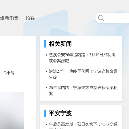
焕新消费
拍客
相关新闻
慈溪公安26年追凶路：3月19日成功擒
获命案嫌犯
潜逃27年，他终于落网！宁波这桩命案
T小号
告破
25年追凶路：宁海警方成功破获命案积
案
平安宁波
午后是高发期！烈日炙烤下，涉老交通