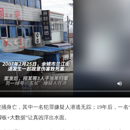
被捅身亡，其中一名犯罪嫌疑人潜逃无踪；19年后，一名“
脚板+大数据”让真凶浮出水面。