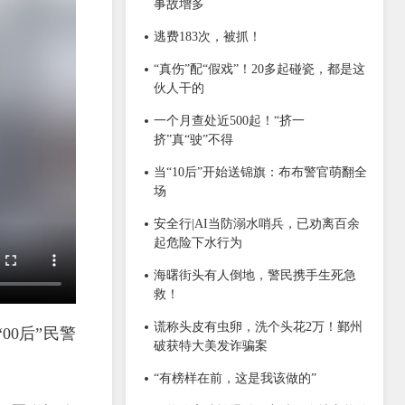
事故增多
逃费183次，被抓！
“真伤”配“假戏”！20多起碰瓷，都是这
伙人干的
一个月查处近500起！“挤一
挤”真“驶”不得
当“10后”开始送锦旗：布布警官萌翻全
场
安全行|AI当防溺水哨兵，已劝离百余
起危险下水行为
海曙街头有人倒地，警民携手生死急
救！
谎称头皮有虫卵，洗个头花2万！鄞州
00后”民警
破获特大美发诈骗案
“有榜样在前，这是我该做的”