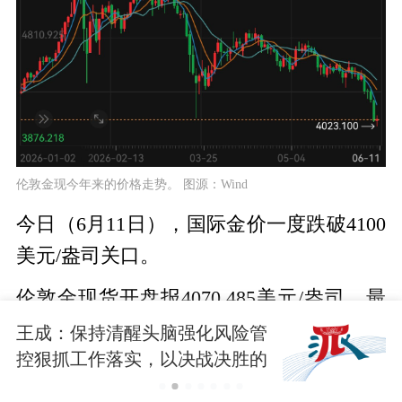
伦敦金现今年来的价格走势。 图源：Wind
今日（6月11日），国际金价一度跌破4100
美元/盎司关口。
伦敦金现货开盘报4070.485美元/盎司，最
低下探至4023.1美元/盎司，创下2025年11
王成：保持清醒头脑强化风险管
控狠抓工作落实，以决战决胜的
月以来的新低；COMEX黄金期货开盘报
战斗姿态打赢防汛防台硬仗
4094.4美元/盎司，最低下探至4046.2美元/