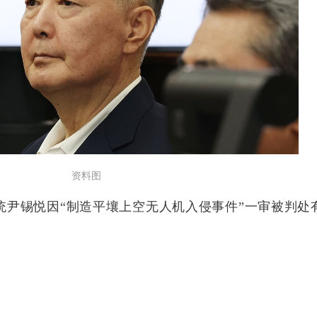
资料图
统尹锡悦因“制造平壤上空无人机入侵事件”一审被判处有