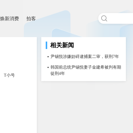
焕新消费
拍客
相关新闻
尹锡悦涉嫌妨碍逮捕案二审，获刑7年
韩国前总统尹锡悦妻子金建希被判有期
徒刑4年
T小号