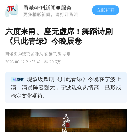
六度来甬、座无虚席！舞蹈诗剧
《只此青绿》今晚展卷
甬派客户端记者 张芯蕊 通讯员 毕夏
2026-06-12 21:52:42 |
20.6万
现象级舞剧《只此青绿》今晚在宁波上
演，演员阵容强大，宁波观众热情高，已形成
稳定文化期待。