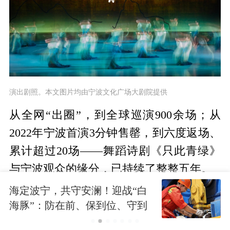
演出剧照。本文图片均由宁波文化广场大剧院提供
从全网“出圈”，到全球巡演900余场；从
2022年宁波首演3分钟售罄，到六度返场、
累计超过20场——舞蹈诗剧《只此青绿》
与宁波观众的缘分，已持续了整整五年。
海定波宁，共守安澜！迎战“白
今晚（6月12日），作为“宁波有好戏”2026
海豚”：防在前、保到位、守到
宁波市精品戏剧季“寰宇典藏”系列的重点
底
剧目，这部现象级作品将在宁波文化广场