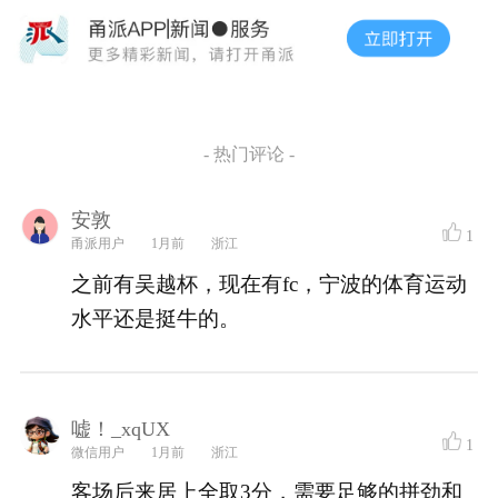
- 热门评论 -
安敦
1
甬派用户
1月前
浙江
之前有吴越杯，现在有fc，宁波的体育运动
水平还是挺牛的。
嘘！_xqUX
1
微信用户
1月前
浙江
客场后来居上全取3分，需要足够的拼劲和