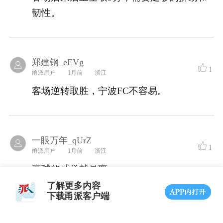
韧性。
郑建钢_eEVg
1
甬派用户
1月前
浙江
客场逆转取胜，宁波FC不容易。
一眼万年_qUrZ
1
甬派用户
1月前
浙江
赢球的感觉就是爽。。。。。。
了解更多内容
下载甬派客户端
九又四分之三_