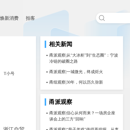
焕新消费
拍客
相关新闻
甬派观察|从“大冰柜”到“生态圈”：宁波
冷链的破圈之路
甬派观察|一城微光，终成炬火
T小号
甬组观察|30年，何以历久弥新
甬派观察
甬派观察|信心从何而来？一场房企座
谈会上的三方“回响”
，浙江自贸
甬派观察|“骨子老戏”值得再挖掘，从李