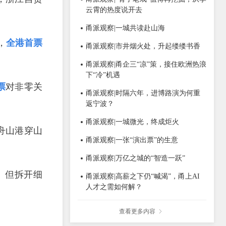
云霄的热度说开去
甬派观察|一城共读赴山海
，
全港首票
甬派观察|市井烟火处，升起缕缕书香
甬派观察|甬企三“凉”策，接住欧洲热浪
下“冷”机遇
票
对非零关
甬派观察|时隔六年，进博路演为何重
返宁波？
甬派观察|一城微光，终成炬火
波舟山港穿山
甬派观察|一张“演出票”的生意
甬派观察|万亿之城的“智造一跃”
。但拆开细
甬派观察|高薪之下仍“喊渴”，甬上AI
人才之需如何解？
查看更多内容