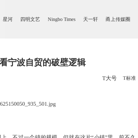
星河
四明文艺
Ningbo Times
天一轩
甬上传媒圈
，看宁波自贸的破壁逻辑
T大号
T标准
。
图上，不过一个镇的规模。但就在这片“小镇”里，前不久