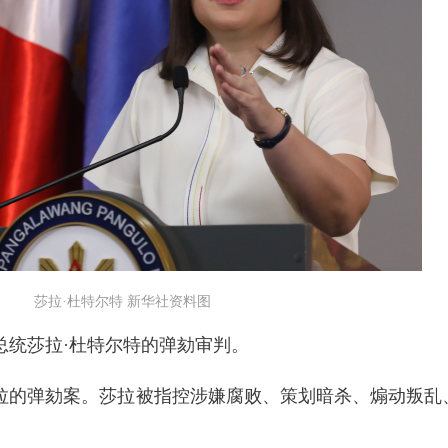
莎拉·杜特尔特 新华社资料图
总统莎拉·杜特尔特的弹劾审判。
莎拉的弹劾案。莎拉被指控涉嫌腐败、策划暗杀、煽动叛乱