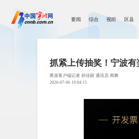
要闻
综合
视听
区县
抓紧上传抽奖！宁波有
甬派客户端记者 孙佳丽 通讯员 商舞
2026-07-06 19:04:15