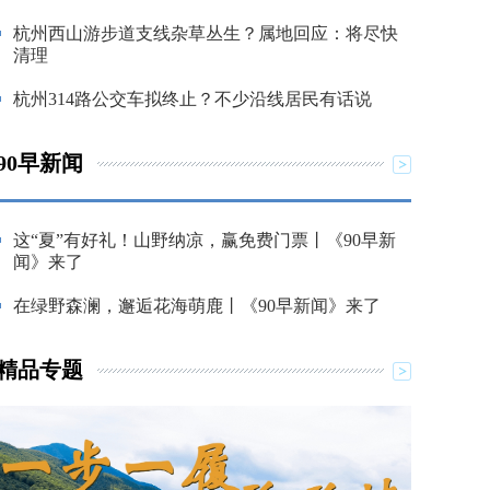
杭州西山游步道支线杂草丛生？属地回应：将尽快
清理
杭州314路公交车拟终止？不少沿线居民有话说
90早新闻
这“夏”有好礼！山野纳凉，赢免费门票丨《90早新
闻》来了
在绿野森澜，邂逅花海萌鹿丨《90早新闻》来了
精品专题