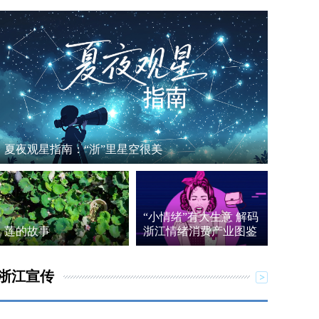
夏夜观星指南：“浙”里星空很美
“小情绪”有大生意 解码
莲的故事
浙江情绪消费产业图鉴
浙江宣传