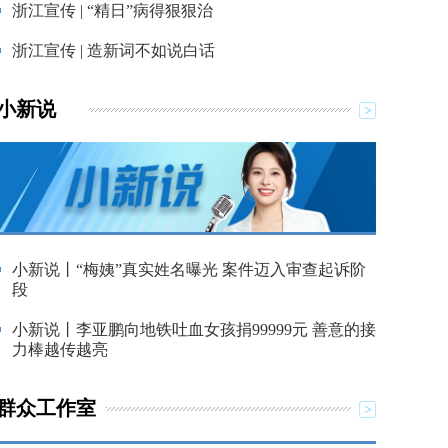
浙江宣传 | “精日”病得狠狠治
浙江宣传 | 造新词不如说白话
小新说
小新说丨“梅姨”真实姓名曝光 案件迈入审查起诉阶
段
小新说丨李亚鹏向地铁吐血女孩捐99999元 善意的接
力棒越传越亮
群众工作室