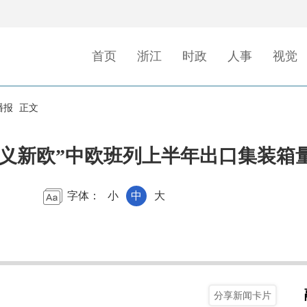
首页
浙江
时政
人事
视觉
播报
正文
，“义新欧”中欧班列上半年出口集装箱
字体：
小
中
大
分享新闻卡片