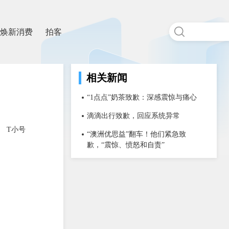
焕新消费
拍客
相关新闻
“1点点”奶茶致歉：深感震惊与痛心
滴滴出行致歉，回应系统异常
T小号
“澳洲优思益”翻车！他们紧急致
歉，“震惊、愤怒和自责”