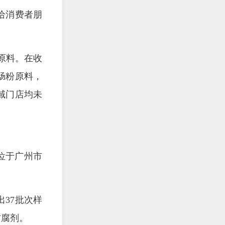
给消费者朋
原料。在收
肠粉原料，
域门店均未
位于广州市
。
37批次样
防腐剂。