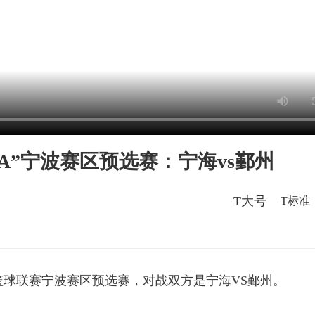
浙BA”宁波赛区预选赛：宁海vs鄞州
T大号
T标准
省城市篮球联赛宁波赛区预选赛，对战双方是宁海VS鄞州。