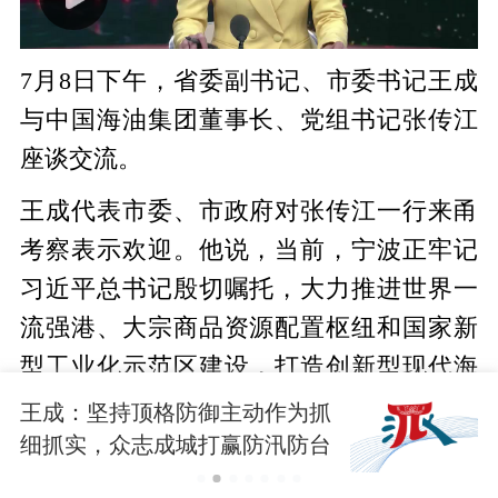
7月8日下午，省委副书记、市委书记王成
与中国海油集团董事长、党组书记张传江
座谈交流。
王成代表市委、市政府对张传江一行来甬
考察表示欢迎。他说，当前，宁波正牢记
习近平总书记殷切嘱托，大力推进世界一
流强港、大宗商品资源配置枢纽和国家新
型工业化示范区建设，打造创新型现代海
洋城市。中海油集团在油气勘探开发、清
王成：坚持顶格防御主动作为抓
洁能源、炼油化工、专业技术服务等领域
细抓实，众志成城打赢防汛防台
大仗硬仗
行业领先、实力雄厚。希望双方立足扎实