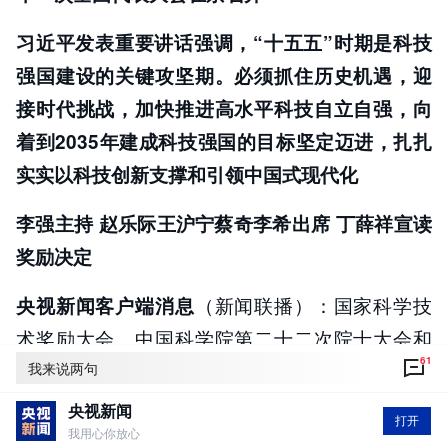
习近平发表重要讲话强调，“十五五”时期是科技
强国建设的关键攻坚期。必须抓住历史机遇，迎
接时代挑战，加快推进高水平科技自立自强，向
着到2035年建成科技强国的目标坚定迈进，扎扎
实实以科技创新支撑和引领中国式现代化
李强主持 赵乐际王沪宁蔡奇李希出席 丁薛祥宣读
奖励决定
（新闻联播）：国家科学技
央视新闻客户端消息
术奖励大会、中国科学院第二十二次院士大会和
61
中国工程院第十八次院士大会、中国科学技术协
我来说两句
会第十一次全国代表大会8日上午在人民大会堂隆
央视新闻
打开
重召开。中共中央总书记、国家主席、中央军委
我用心你放心