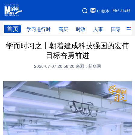
手机版
网站无障碍
PC版本
网站地图
首页
学习进行时
高层
时政
人事
国际
财
学而时习之丨朝着建成科技强国的宏伟
学习进行时
高层
时政
人事
目标奋勇前进
国际
财经
网评
港澳
2026-07-07 20:58:20
来源：新华网
台湾
思客智库
全球连线
教育
科技
科创
量子
体育
文化
书画
健康
军事
访谈
视频
图片
政务
法律
中央文件
金融
汽车
食品
人居
信息化
数字经济