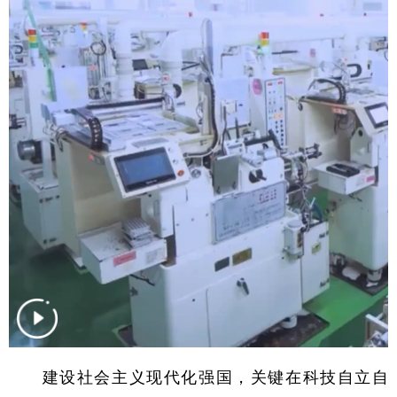
学术中国
乡村振兴
银龄
溯源中国
城市
旅游
能源
会展
彩票
娱乐
时尚
悦读
公益
一带一路
亚太网
上市公司
文化产业
地方频道
北京
天津
河北
山西
辽宁
吉林
上海
江苏
浙江
安徽
福建
江西
建设社会主义现代化强国，关键在科技自立自