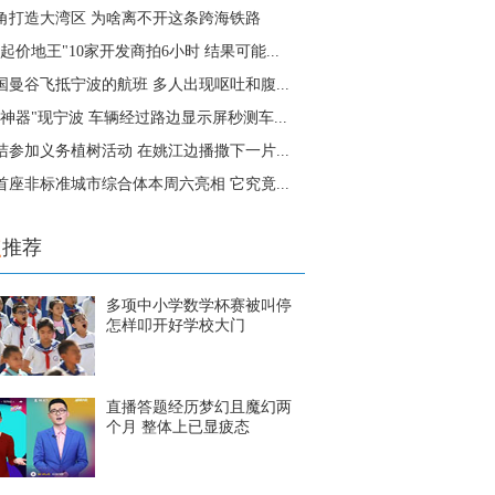
角打造大湾区 为啥离不开这条跨海铁路
起价地王"10家开发商拍6小时 结果可能...
国曼谷飞抵宁波的航班 多人出现呕吐和腹...
"神器"现宁波 车辆经过路边显示屏秒测车...
洁参加义务植树活动 在姚江边播撒下一片...
首座非标准城市综合体本周六亮相 它究竟...
点
推荐
多项中小学数学杯赛被叫停
怎样叩开好学校大门
直播答题经历梦幻且魔幻两
个月 整体上已显疲态