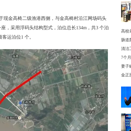
现金高椅二级渔港西侧，与金高椅村沿江网场码头
座，采用浮码头结构型式，泊位总长134m，共3 个泊
高校
级客运泊位1 个。
肠道
清洁
7个
妻子
金正