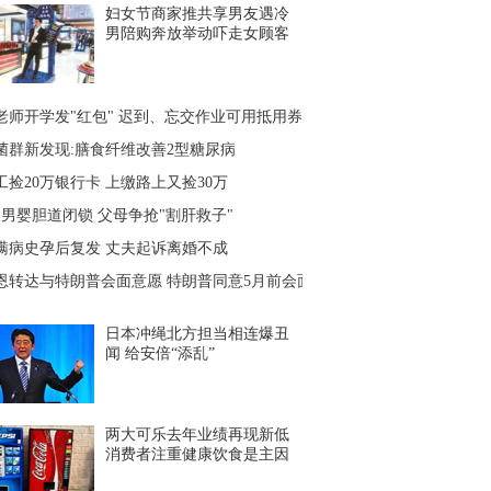
妇女节商家推共享男友遇冷
男陪购奔放举动吓走女顾客
老师开学发"红包" 迟到、忘交作业可用抵用券
菌群新发现:膳食纤维改善2型糖尿病
工捡20万银行卡 上缴路上又捡30万
月男婴胆道闭锁 父母争抢"割肝救子"
瞒病史孕后复发 丈夫起诉离婚不成
恩转达与特朗普会面意愿 特朗普同意5月前会面
日本冲绳北方担当相连爆丑
闻 给安倍“添乱”
两大可乐去年业绩再现新低
消费者注重健康饮食是主因