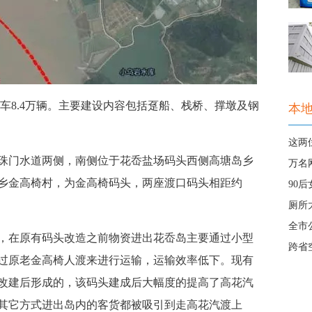
车8.4万辆。主要建设内容包括趸船、栈桥、撑墩及钢
本
这两
门水道两侧，南侧位于花岙盐场码头西侧高塘岛乡
万名
乡金高椅村，为金高椅码头，两座渡口码头相距约
90
厕所
全市
在原有码头改造之前物资进出花岙岛主要通过小型
跨省
过原老金高椅人渡来进行运输，运输效率低下。现有
改建后形成的，该码头建成后大幅度的提高了高花汽
其它方式进出岛内的客货都被吸引到走高花汽渡上