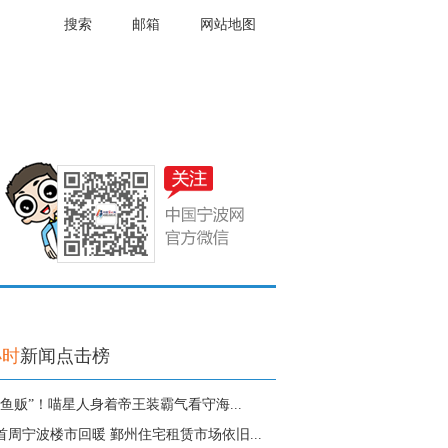
搜索
邮箱
网站地图
小时
新闻点击榜
“鱼贩”！喵星人身着帝王装霸气看守海...
首周宁波楼市回暖 鄞州住宅租赁市场依旧...