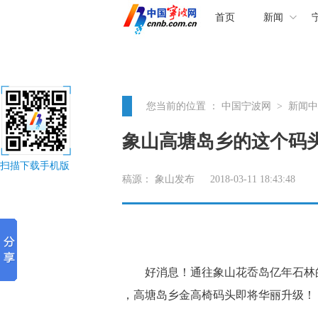
首页
新闻
您当前的位置 ：
中国宁波网
>
新闻中
象山高塘岛乡的这个码头
扫描下载手机版
稿源：
象山发布
2018-03-11 18:43:48
好消息！通往象山花岙岛亿年石林的“
，高塘岛乡金高椅码头即将华丽升级！