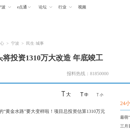
宁波
e点通
论坛
行业
视频
心
>
宁波
>
民生·城事
将投资1310万大改造 年底竣工
报料热线：81850000
24
黄金水路”要大变样啦！项目总投资估算1310万元
最萌
三月