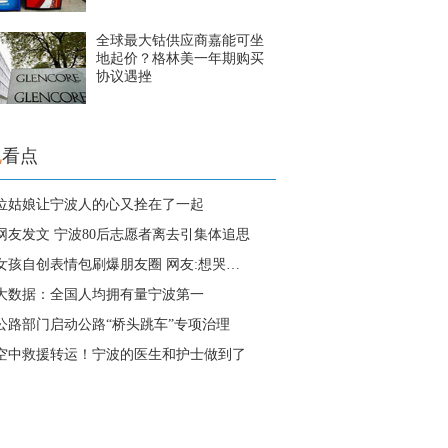
全球最大钴供应商嘉能可坐
地起价？格林美一年期购买
协议遇挫
地
看点
位姑娘让宁波人的心又拴在了一起
网友发文 宁波80后志愿者离去引集体追思
后女孩自创表情包刷爆朋友圈 网友:想哭…
大数据：全国人均拥有量宁波第一
公路部门启动公路“桥头跳车”专项治理
空中救援转运！宁波的医生和护士做到了