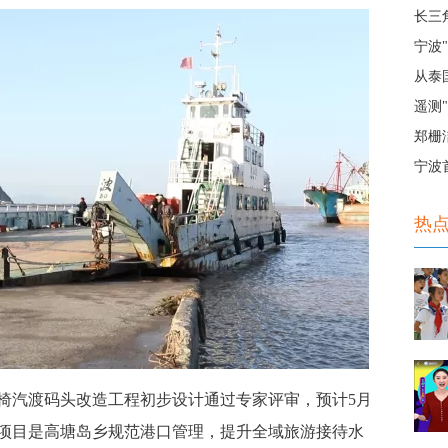
长三
宁波"
从泰
遥测
郑栅
宁波
热
汽渡码头改造工程初步设计通过专家评审，预计5月
该项目是高塘岛乡规范港口管理，提升全域旅游接待水