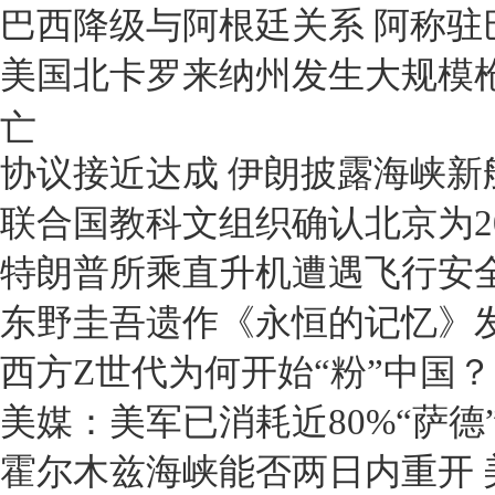
巴西降级与阿根廷关系 阿称驻
美国北卡罗来纳州发生大规模枪
亡
协议接近达成 伊朗披露海峡新
联合国教科文组织确认北京为20
特朗普所乘直升机遭遇飞行安
东野圭吾遗作《永恒的记忆》
西方Z世代为何开始“粉”中国？
美媒：美军已消耗近80%“萨德
霍尔木兹海峡能否两日内重开 