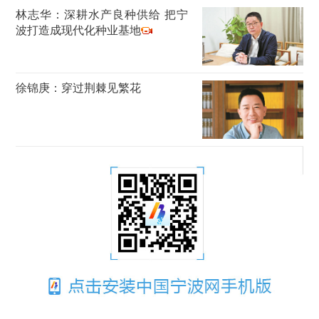
林志华：深耕水产良种供给 把宁
波打造成现代化种业基地
徐锦庚：穿过荆棘见繁花