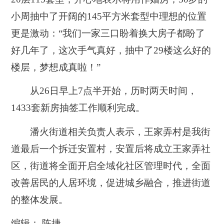
小周抽中了开阔的
145
平方米套型中理想的位置
更是激动：“我们一家三口盼着换大房子都盼了
好几年了，这次手气真好，抽中了
29
楼这么好的
楼层，梦想成真啦！”
从
26
日早上
7
点半开始，历时两天时间，
1433
套新房抽签工作顺利完成。
潘火街道相关负责人表示，王家弄村是我街
道最后一个拆迁安置村，安置后将成立王家弄社
区，街道将全面开启全域化社区管理时代，全面
改善居民的人居环境，促进城乡融合，推进街道
的整体发展。
编辑： 陈捷