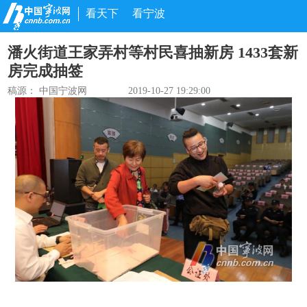
看天下
看宁波
潘火街道王家弄村等村民喜抽新房 1433套新
房完成抽签
稿源： 中国宁波网
2019-10-27 19:29:00