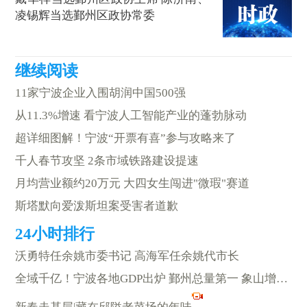
凌锡辉当选鄞州区政协常委
11家宁波企业入围胡润中国500强
从11.3%增速 看宁波人工智能产业的蓬勃脉动
超详细图解！宁波“开票有喜”参与攻略来了
千人春节攻坚 2条市域铁路建设提速
月均营业额约20万元 大四女生闯进"微瑕"赛道
斯塔默向爱泼斯坦案受害者道歉
沃勇特任余姚市委书记 高海军任余姚代市长
全域千亿！宁波各地GDP出炉 鄞州总量第一 象山增速榜首