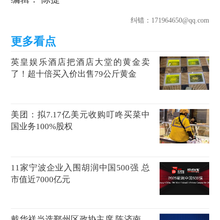
纠错
：171964650@qq.com
英皇娱乐酒店把酒店大堂的黄金卖
了！超十倍买入价出售79公斤黄金
美团：拟7.17亿美元收购叮咚买菜中
国业务100%股权
11家宁波企业入围胡润中国500强 总
市值近7000亿元
戴华祥当选鄞州区政协主席 陈济南、