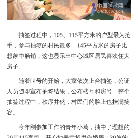
抽签过程中，
105
、
115
平方米的户型最为抢
手，参与抽签的村民最多。
145
平方米的房子比
想象中畅销，这也显示出中心城区居民喜欢住大
房子。
随着叫号的开始，大家依次上台抽签，公证
人员随即宣布抽签结果，公布楼号和房号。整个
抽签过程中，秩序井然，村民们的脸上也挂满笑
容。
今年刚参加工作的青年小葛，抽中了理想的
20
层
115
套型，开心地表示将用作婚房；
30
岁的