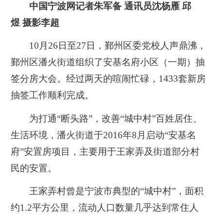
中国宁波网
记者朱军备 通讯员沈杨雁
邱
煜
摄影李超
10
月
26
日至
27
日，鄞州区委党校人声鼎沸，
鄞州区潘火街道组织了安基名府小区（一期）抽
签分房大会。经过两天的喧闹忙碌，
1433
套新房
抽签工作顺利完成。
为打通“断头路”，改善“城中村”百姓居住、
生活环境，潘火街道于
2016
年
8
月启动“安基名
府”安置房项目，主要用于王家弄及街道部分村
民的安置。
王家弄村曾是宁波市典型的“城中村”，面积
约
1.2
平方公里，流动人口数量几乎达到常住人