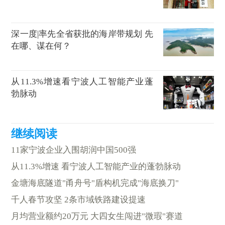
深一度|率先全省获批的海岸带规划 先
在哪、谋在何？
从11.3%增速看宁波人工智能产业蓬
勃脉动
11家宁波企业入围胡润中国500强
从11.3%增速 看宁波人工智能产业的蓬勃脉动
金塘海底隧道"甬舟号"盾构机完成"海底换刀"
千人春节攻坚 2条市域铁路建设提速
月均营业额约20万元 大四女生闯进"微瑕"赛道