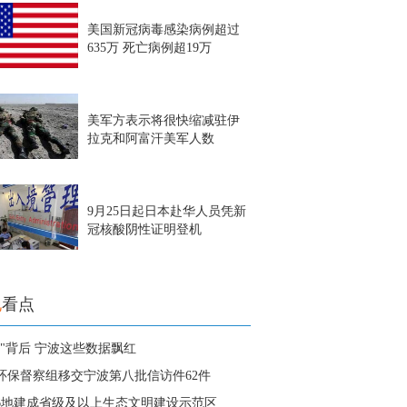
美国新冠病毒感染病例超过
635万 死亡病例超19万
美军方表示将很快缩减驻伊
拉克和阿富汗美军人数
9月25日起日本赴华人员凭新
冠核酸阴性证明登机
地
看点
常"背后 宁波这些数据飘红
环保督察组移交宁波第八批信访件62件
6地建成省级及以上生态文明建设示范区