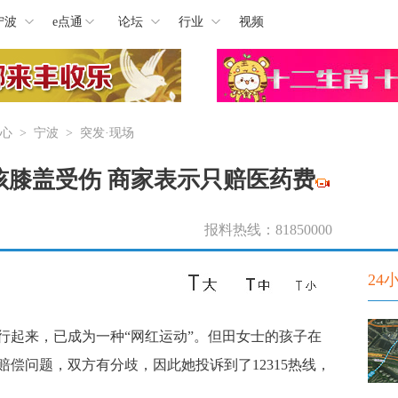
宁波
e点通
论坛
行业
视频
心
>
宁波
>
突发·现场
孩膝盖受伤 商家表示只赔医药费
报料热线：81850000
24
起来，已成为一种“网红运动”。但
田女士的孩子在
偿问题，双方有分歧，因此她投诉到了12315热线，