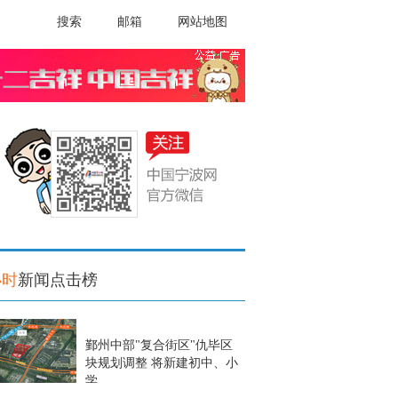
搜索
邮箱
网站地图
小时
新闻点击榜
鄞州中部"复合街区"仇毕区
块规划调整 将新建初中、小
学