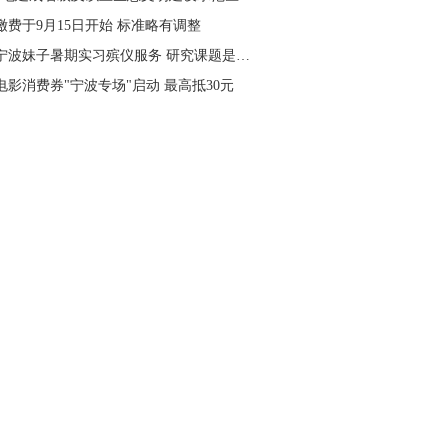
缴费于9月15日开始 标准略有调整
后宁波妹子暑期实习殡仪服务 研究课题是…
电影消费券"宁波专场"启动 最高抵30元