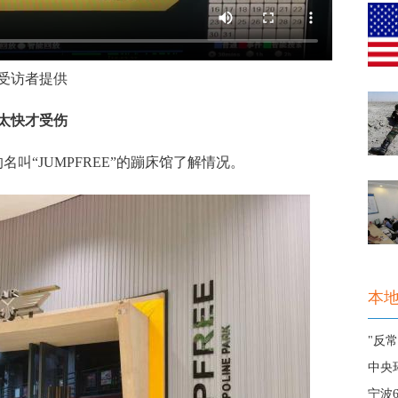
受访者提供
太快才受伤
“JUMPFREE”的蹦床馆了解情况。
本
"反
中央
宁波