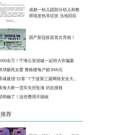
成都一幼儿园部分幼儿和教
师现发热等症状 当地回应
国产新冠疫苗首次亮相！
3000余万！宁海公安侦破一起特大诈骗案
铁球砸死女婴 整栋楼每户赔3000元
甬城最强"白客"？宁波第三届网络安全大...
珠海大桥一货车失控坠海 仍在搜救
部明确了！这些费用不能收
点
推荐