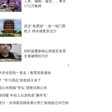
工资、编制、减负……事关
1732万教师
武汉“免票游”：舍一地门票
收入 得全城复苏活力
幼时超重影响心肺器官发育
女童被喂到70斤
女子被前夫强行带走求复合 
大学全部统一更名！教育部新通知
了 “学习用品”的套路又来了
园公布熊猫“秃头”调查结果公布
游回暖 年轻人出游热衷"薅羊毛"
统计：全球新冠肺炎累计死亡病例超过90万例